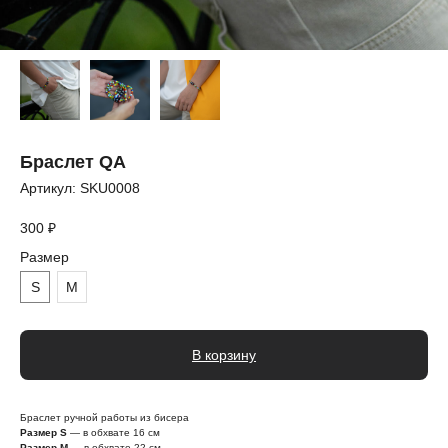
Браслет QA
Артикул:
SKU0008
300
₽
Размер
S
M
В корзину
Браслет ручной работы из бисера
Размер S
— в обхвате 16 см
Размер M
— в обхвате 22 см